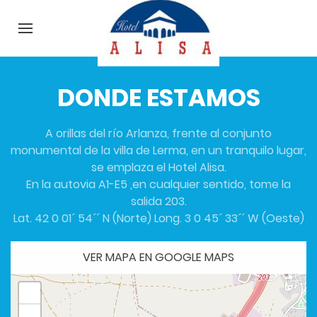
DONDE ESTAMOS
A orillas del río Arlanza, frente al conjunto
monumental de la villa de Lerma, en un tranquilo lugar,
se emplaza el Hotel Alisa.
En la autovia A1-E5 ,en cualquier sentido, tome la
salida 203.
Lat. 42 0 01´ 54´´ N (Norte) Long. 3 0 45´ 33´´ W (Oeste)
VER MAPA EN GOOGLE MAPS
+
-