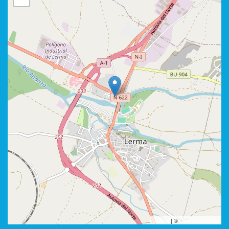
Leaflet
| ©
OpenStreetMap